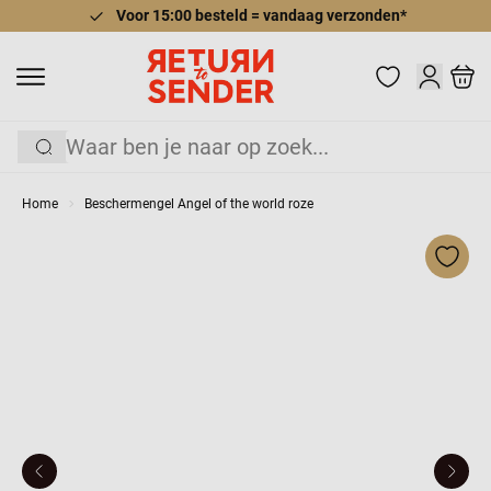
Voor 15:00 besteld = vandaag verzonden*
Ga naar de inhoud
Cart
Zoek
Home
Beschermengel Angel of the world roze
Voeg 