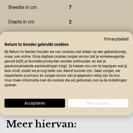
Breedte in cm
7
Diepte in cm
2
Hoogte in cm
1
Privacybeleid
Return to Sender gebruikt cookies
Land van herkomst
Nepal
Bij Return to Sender houden we van cookies, niet alleen op een gebaksbordje,
maar ook online. Onze digitale cookies zorgen ervoor dat je winkelwagentje
gevuld blijft, je favoriete producten worden onthouden, en dat je
Materiaal type
vilt
gepersonaliseerde aanbevelingen krijgt. Ze helpen ons om te begrijpen wat jij
leuk vindt, zodat we je nog beter van dienst kunnen zijn. Geen zorgen, we
respecteren je privacy en zorgen ervoor dat je gegevens veilig zijn bij ons.
Advies verkoop prijs
11,95
Voor meer informatie over de cookies die wij gebruiken, kun je de instellingen
openen.
Accepteren
Nee, pas aan
Meer hiervan: