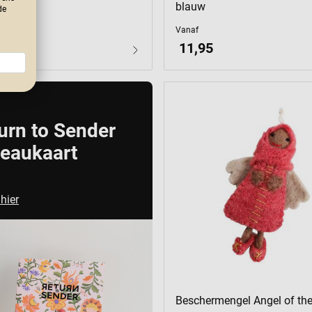
blauw
de
Vanaf
11,95
urn to Sender
eaukaart
 hier
Beschermengel Angel of the