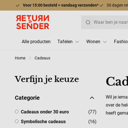
Voor 15:00 besteld = vandaag verzonden*
30 dagen re
Ga naar de inhoud
Zoek
Alle producten
Tafelen
Wonen
Fashio
Home
Cadeaus
Verfijn je keuze
Cad
Categorie
Wil je iem
over de he
Cadeaus onder 30 euro
producten
Cadeaus onder 30 euro
(77)
heeft gema
Symbolische cadeaus
producten
Symbolische cadeaus
(16)