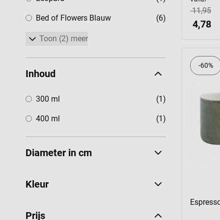
11,95
producten
Bed of Flowers Blauw
(6)
4,78
Toon (2) meer
-60%
Inhoud
product
300 ml
(1)
product
400 ml
(1)
Diameter in cm
Kleur
Espresso
Prijs