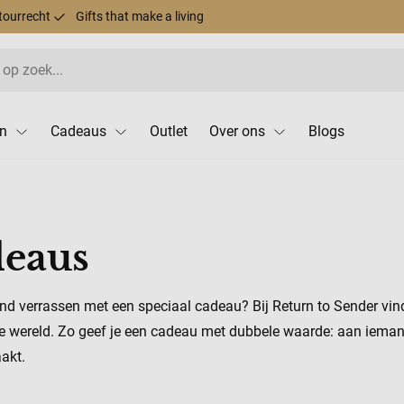
tourrecht
Gifts that make a living
n
Cadeaus
Outlet
Over ons
Blogs
eaus
and verrassen met een speciaal cadeau? Bij Return to Sender v
le wereld. Zo geef je een cadeau met dubbele waarde: aan iemand
akt.