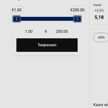
Vanaf
€1.00
€200.00
12,95
5,18
€
-
-60%
Toepassen
Kaars wit