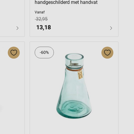
handgeschilderd met handvat
Vanaf
32,95
13,18
-60%