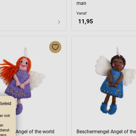
man
Vanaf
11,95
beleid
aar ook
en
 dienst
engel Angel of the world
Beschermengel Angel of the
vens