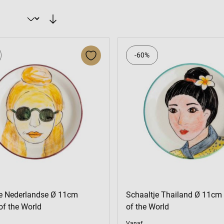
Sorteer op
-60%
je Nederlandse Ø 11cm
Schaaltje Thailand Ø 11c
f the World
of the World
Vanaf