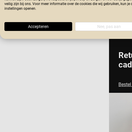
paars
veilig zijn bij ons. Voor meer informatie over de cookies die wij gebruiken, kun je 
instellingen openen.
Vanaf
11,95
Accepteren
Nee, pas aan
Ret
cad
Bestel