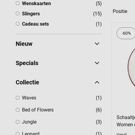
Wenskaarten
producten
Wenskaarten
(5)
Slingers
producten
Slingers
(15)
Cadeau sets
product
Cadeau sets
(1)
-60%
Nieuw
Specials
Collectie
product
Waves
(1)
producten
Bed of Flowers
(6)
Schaalt
producten
Jungle
(3)
Women o
product
Leopard
(1)
Vanaf