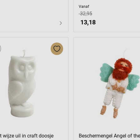
Vanaf
32,95
13,18
 wijze uil in craft doosje
Beschermengel Angel of the