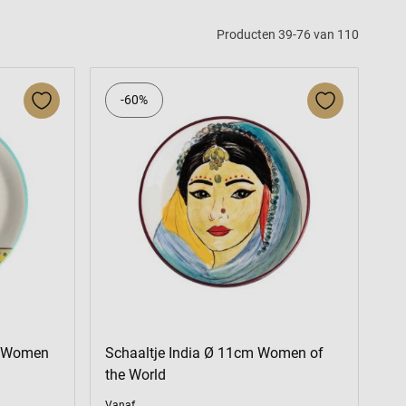
Producten
39
-
76
van
110
-60%
m Women
Schaaltje India Ø 11cm Women of
the World
Vanaf