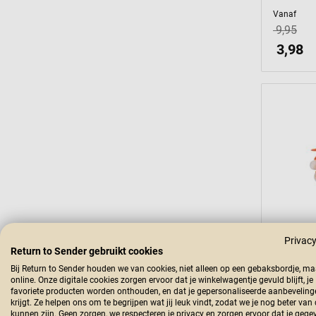
Vanaf
9,95
3,98
Privacy
Return to Sender gebruikt cookies
Bij Return to Sender houden we van cookies, niet alleen op een gebaksbordje, m
online. Onze digitale cookies zorgen ervoor dat je winkelwagentje gevuld blijft, je
favoriete producten worden onthouden, en dat je gepersonaliseerde aanbeveling
krijgt. Ze helpen ons om te begrijpen wat jij leuk vindt, zodat we je nog beter van
Bescherm
kunnen zijn. Geen zorgen, we respecteren je privacy en zorgen ervoor dat je gege