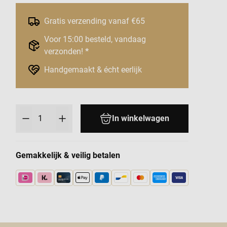
Gratis verzending vanaf €65
Voor 15:00 besteld, vandaag
verzonden!
*
Handgemaakt & écht eerlijk
Aantal
In winkelwagen
Gemakkelijk & veilig betalen