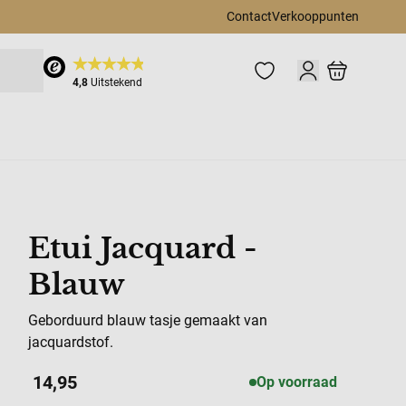
Contact
Verkooppunten
Cart
4,8
Uitstekend
toe aan verlanglijst
Etui Jacquard -
Blauw
Geborduurd blauw tasje gemaakt van
jacquardstof.
14,95
Op voorraad