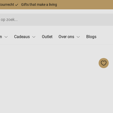
tourrecht
Gifts that make a living
n
Cadeaus
Outlet
Over ons
Blogs
Voeg 