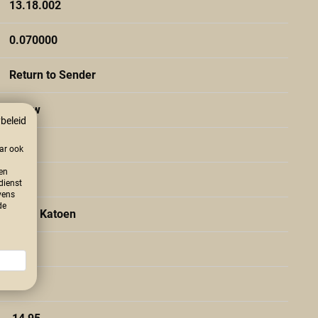
13.18.002
0.070000
Return to Sender
Blauw
beleid
15
aar ook
en
25
 dienst
vens
de
100% Katoen
India
2