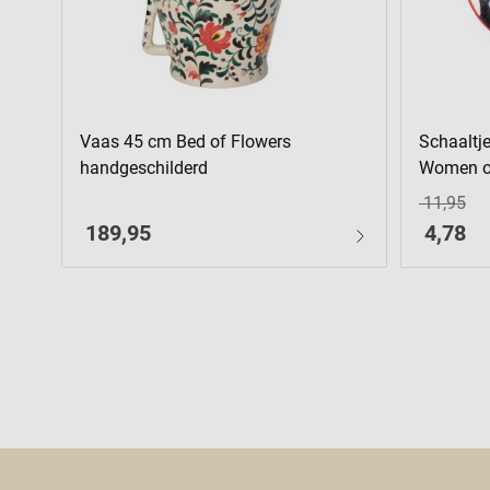
Vaas 45 cm Bed of Flowers
Schaaltj
handgeschilderd
Women of
11,95
189,95
4,78