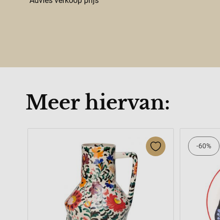
Advies verkoop prijs
Meer hiervan:
Press to skip carousel
-60%