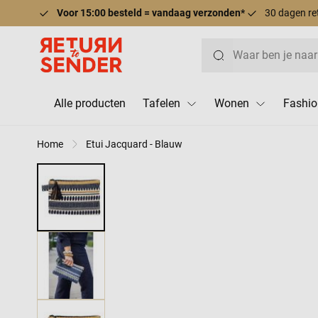
Voor 15:00 besteld = vandaag verzonden*
30 dagen re
Ga naar de inhoud
Zoek
Alle producten
Tafelen
Wonen
Fashio
Home
Etui Jacquard - Blauw