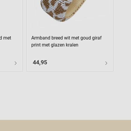
d met
Armband breed wit met goud giraf
Arm
print met glazen kralen
glaz
44,95
34