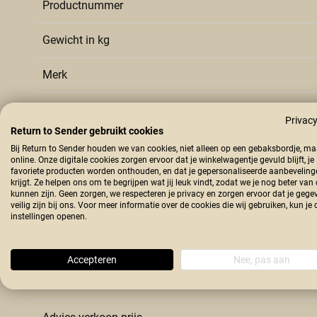
Productnummer
Gewicht in kg
Merk
Kleur
Privacy
Return to Sender gebruikt cookies
Breedte in cm
Bij Return to Sender houden we van cookies, niet alleen op een gebaksbordje, m
online. Onze digitale cookies zorgen ervoor dat je winkelwagentje gevuld blijft, je
favoriete producten worden onthouden, en dat je gepersonaliseerde aanbeveling
Lengte in cm
krijgt. Ze helpen ons om te begrijpen wat jij leuk vindt, zodat we je nog beter van
kunnen zijn. Geen zorgen, we respecteren je privacy en zorgen ervoor dat je gege
veilig zijn bij ons. Voor meer informatie over de cookies die wij gebruiken, kun je 
Materiaal type
instellingen openen.
Land van herkomst
Accepteren
Nee, pas aan
Hoogte in cm