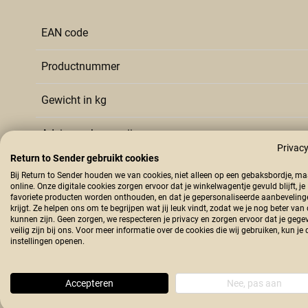
EAN code
Productnummer
Gewicht in kg
Advies verkoop prijs
Privacy
Return to Sender gebruikt cookies
Merk
Bij Return to Sender houden we van cookies, niet alleen op een gebaksbordje, m
online. Onze digitale cookies zorgen ervoor dat je winkelwagentje gevuld blijft, je
favoriete producten worden onthouden, en dat je gepersonaliseerde aanbeveling
Kleur
krijgt. Ze helpen ons om te begrijpen wat jij leuk vindt, zodat we je nog beter van
kunnen zijn. Geen zorgen, we respecteren je privacy en zorgen ervoor dat je gege
veilig zijn bij ons. Voor meer informatie over de cookies die wij gebruiken, kun je 
Lengte in cm
instellingen openen.
Land van herkomst
Accepteren
Nee, pas aan
Materiaal type