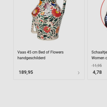
Vaas 45 cm Bed of Flowers
Schaaltj
handgeschilderd
Women of
11,95
189,95
4,78