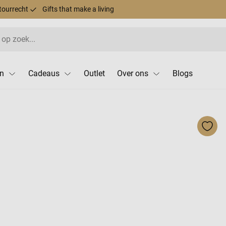
tourrecht
Gifts that make a living
n
Cadeaus
Outlet
Over ons
Blogs
Voeg 