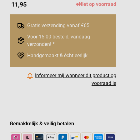
11,95
Niet op voorraad
Gratis verzending vanaf €65
Voor 15:00 besteld, vandaag
verzonden!
*
Handgemaakt & écht eerlijk
Informeer mij wanneer dit product op
voorraad is
Gemakkelijk & veilig betalen