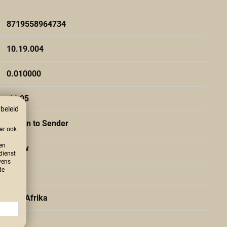
8719558964734
10.19.004
0.010000
11,95
beleid
Return to Sender
aar ook
en
Blauw
 dienst
vens
de
15
Zuid Afrika
Glas