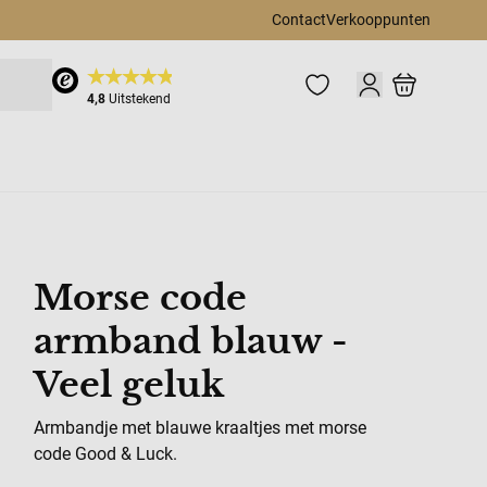
Contact
Verkooppunten
Cart
4,8
Uitstekend
toe aan verlanglijst
Morse code
armband blauw -
Veel geluk
Armbandje met blauwe kraaltjes met morse
code Good & Luck.