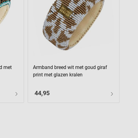
d met
Armband breed wit met goud giraf
Arm
print met glazen kralen
glaz
44,95
34