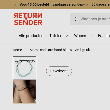
Voor 15:00 besteld = vandaag verzonden*
30 dagen re
Ga naar de inhoud
Zoek
Alle producten
Tafelen
Wonen
Fashio
Home
Morse code armband blauw - Veel geluk
Uitverkocht