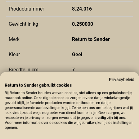
Productnummer
8.24.016
Gewicht in kg
0.250000
Merk
Return to Sender
Kleur
Geel
Breedte in cm
7
Privacybeleid
Diepte in cm
7
Return to Sender gebruikt cookies
Bij Return to Sender houden we van cookies, niet alleen op een gebaksbordje,
maar ook online. Onze digitale cookies zorgen ervoor dat je winkelwagentje
Diameter in cm
7
gevuld blijft, je favoriete producten worden onthouden, en dat je
gepersonaliseerde aanbevelingen krijgt. Ze helpen ons om te begrijpen wat jij
leuk vindt, zodat we je nog beter van dienst kunnen zijn. Geen zorgen, we
Materiaal type
Stearine
respecteren je privacy en zorgen ervoor dat je gegevens veilig zijn bij ons.
Voor meer informatie over de cookies die wij gebruiken, kun je de instellingen
openen.
Land van herkomst
Indonesie