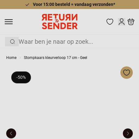
Voor 15:00 besteld = vandaag verzonden*
Ga naar de inhoud
Cart
Zoek
Home
Stompkaars kleurverloop 17 cm - Geel
Voeg 
-50%