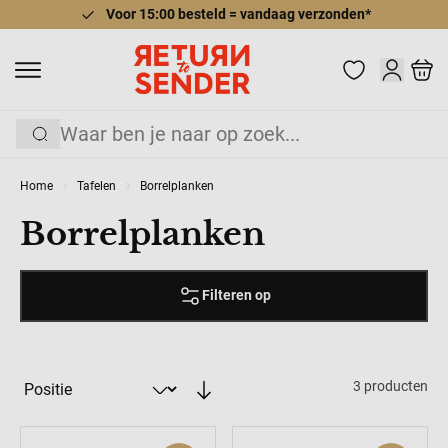
Voor 15:00 besteld = vandaag verzonden*
Ga naar de inhoud
Cart
Zoek
Home
Tafelen
Borrelplanken
Borrelplanken
Filteren op
3
producten
Sorteer op