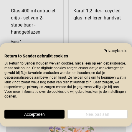
Glas 400 ml antraciet
Karaf 1,2 liter- recycled
grijs - set van 2-
glas met leren handvat
stapelbaar -
handgeblazen
Vanaf
24,95
Vanaf
Privacybeleid
9,98
24,95
Return to Sender gebruikt cookies
Bij Return to Sender houden we van cookies, niet alleen op een gebaksbordje,
maar ook online. Onze digitale cookies zorgen ervoor dat je winkelwagentje
gevuld blijft, je favoriete producten worden onthouden, en dat je
gepersonaliseerde aanbevelingen krijgt. Ze helpen ons om te begrijpen wat jij
leuk vindt, zodat we je nog beter van dienst kunnen zijn. Geen zorgen, we
respecteren je privacy en zorgen ervoor dat je gegevens veilig zijn bij ons.
Return to Sender cadeaukaart
Voor meer informatie over de cookies die wij gebruiken, kun je de instellingen
openen.
Bestel hier
Accepteren
Nee, pas aan