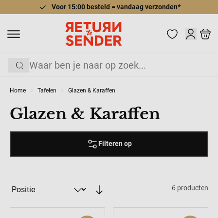
Voor 15:00 besteld = vandaag verzonden*
Ga naar de inhoud
Cart
Zoek
Home
Tafelen
Glazen & Karaffen
Glazen & Karaffen
Filteren op
6
producten
Sorteer op