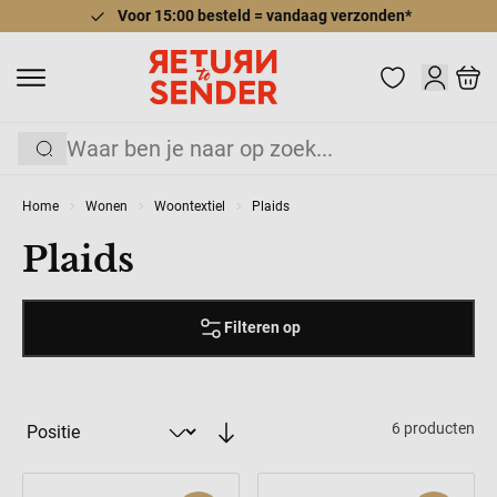
Voor 15:00 besteld = vandaag verzonden*
Ga naar de inhoud
Cart
Zoek
Home
Wonen
Woontextiel
Plaids
Plaids
Filteren op
6
producten
Sorteer op